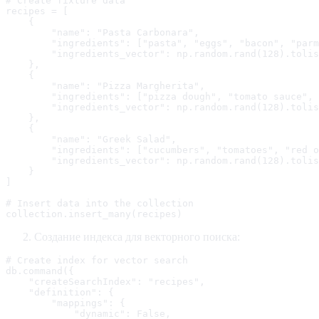
# Create fixture data

recipes = [

    {

        "name": "Pasta Carbonara",

        "ingredients": ["pasta", "eggs", "bacon", "parm
        "ingredients_vector": np.random.rand(128).tolis
    },

    {

        "name": "Pizza Margherita",

        "ingredients": ["pizza dough", "tomato sauce", 
        "ingredients_vector": np.random.rand(128).tolis
    },

    {

        "name": "Greek Salad",

        "ingredients": ["cucumbers", "tomatoes", "red o
        "ingredients_vector": np.random.rand(128).tolis
    }

]

# Insert data into the collection

collection.insert_many(recipes)
Создание индекса для векторного поиска:
# Create index for vector search

db.command({

    "createSearchIndex": "recipes",

    "definition": {

        "mappings": {

            "dynamic": False,
