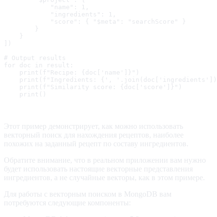
            "name": 1,

            "ingredients": 1,

            "score": { "$meta": "searchScore" }

        }

    }

])

# Output results

for doc in result:

    print(f"Recipe: {doc['name']}")

    print(f"Ingredients: {', '.join(doc['ingredients'])
    print(f"Similarity score: {doc['score']}")

    print()
Этот пример демонстрирует, как можно использовать
векторный поиск для нахождения рецептов, наиболее
похожих на заданный рецепт по составу ингредиентов.
Обратите внимание, что в реальном приложении вам нужно
будет использовать настоящие векторные представления
ингредиентов, а не случайные векторы, как в этом примере.
Для работы с векторным поиском в MongoDB вам
потребуются следующие компоненты: