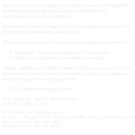
Рассмотрим простой пример векторного поиска в MongoDB,
включая фикстуру данных, запрос, информацию о
необходимых плагинах и версии.
Векторный поиск в MongoDB доступен начиная с версии 5.3
и требует использования Atlas Search.
Для начала, вам нужно установить следующие компоненты:
MongoDB Atlas кластер (версия 5.3 или выше)
Atlas Search (включен для вашего кластера)
Теперь давайте рассмотрим пример. Предположим, у нас есть
коллекция рецептов, и мы хотим найти рецепты, похожие на
заданный рецепт по ингредиентам.
Создание фикстуры данных:
from pymongo import MongoClient

import numpy as np

# Connect to MongoDB Atlas

client = MongoClient("your_mongodb_atlas_connection_str
db = client["recipes_db"]

collection = db["recipes"]
