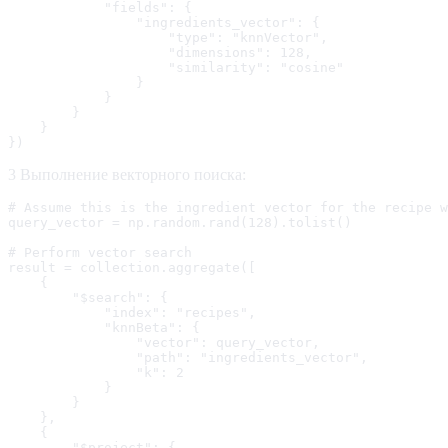
            "fields": {

                "ingredients_vector": {

                    "type": "knnVector",

                    "dimensions": 128,

                    "similarity": "cosine"

                }

            }

        }

    }

})
3 Выполнение векторного поиска:
# Assume this is the ingredient vector for the recipe w
query_vector = np.random.rand(128).tolist()

# Perform vector search

result = collection.aggregate([

    {

        "$search": {

            "index": "recipes",

            "knnBeta": {

                "vector": query_vector,

                "path": "ingredients_vector",

                "k": 2

            }

        }

    },

    {

        "$project": {
