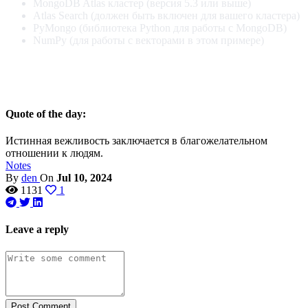
MongoDB Atlas кластер (версия 5.3 или выше)
Atlas Search (должен быть включен для вашего кластера)
PyMongo (библиотека Python для работы с MongoDB)
NumPy (для работы с векторами в этом примере)
Quote of the day:
Истинная вежливость заключается в благожелательном
отношении к людям.
Notes
By
den
On
Jul 10, 2024
1131
1
Leave a reply
Post Comment