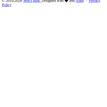
© 2019-2026
Web3 blog,
Designed with
and
Astro
·
Privacy
Policy