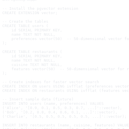
-- Install the pgvector extension

CREATE EXTENSION vector;

-- Create the tables

CREATE TABLE users (

    id SERIAL PRIMARY KEY,

    name TEXT NOT NULL,

    preferences vector(50)  -- 50-dimensional vector fo
);

CREATE TABLE restaurants (

    id SERIAL PRIMARY KEY,

    name TEXT NOT NULL,

    cuisine TEXT NOT NULL,

    features vector(50)  -- 50-dimensional vector for r
);

-- Create indexes for faster vector search

CREATE INDEX ON users USING ivfflat (preferences vector
CREATE INDEX ON restaurants USING ivfflat (features vec
-- Insert sample data (fixture)

INSERT INTO users (name, preferences) VALUES

('Alice', '[0.9, 0.1, 0.5, 0.3, 0.7, ...]'::vector),

('Bob', '[0.2, 0.8, 0.4, 0.6, 0.1, ...]'::vector),

('Charlie', '[0.5, 0.5, 0.5, 0.5, 0.5, ...]'::vector);

INSERT INTO restaurants (name, cuisine, features) VALUE