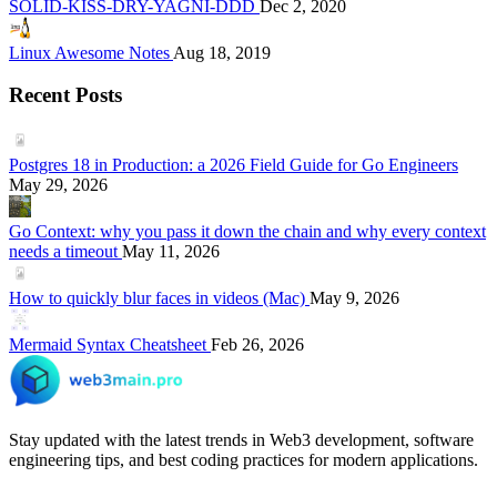
SOLID-KISS-DRY-YAGNI-DDD
Dec 2, 2020
Linux Awesome Notes
Aug 18, 2019
Recent Posts
Postgres 18 in Production: a 2026 Field Guide for Go Engineers
May 29, 2026
Go Context: why you pass it down the chain and why every context
needs a timeout
May 11, 2026
How to quickly blur faces in videos (Mac)
May 9, 2026
Mermaid Syntax Cheatsheet
Feb 26, 2026
Stay updated with the latest trends in Web3 development, software
engineering tips, and best coding practices for modern applications.