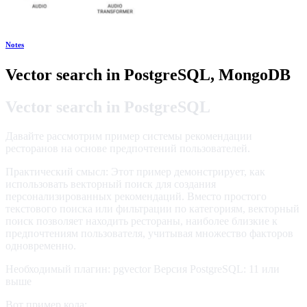
Notes
Vector search in PostgreSQL, MongoDB
Vector search in PostgreSQL
Давайте рассмотрим пример системы рекомендации
ресторанов на основе предпочтений пользователей.
Практический смысл: Этот пример демонстрирует, как
использовать векторный поиск для создания
персонализированных рекомендаций. Вместо простого
текстового поиска или фильтрации по категориям, векторный
поиск позволяет находить рестораны, наиболее близкие к
предпочтениям пользователя, учитывая множество факторов
одновременно.
Необходимый плагин: pgvector Версия PostgreSQL: 11 или
выше
Вот пример кода: