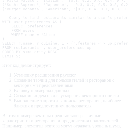
('Pasta Palace', 'Italian', '[0.8, 0.2, 0.6, 0.4, 0.7, 
('Sushi Supreme', 'Japanese', '[0.3, 0.7, 0.5, 0.8, 0.2
('Burger Bonanza', 'American', '[0.6, 0.4, 0.7, 0.3, 0.
-- Query to find restaurants similar to a user's prefer
WITH user_preferences AS (

    SELECT preferences

    FROM users

    WHERE name = 'Alice'

)

SELECT r.name, r.cuisine, 1 - (r.features <=> up.prefer
FROM restaurants r, user_preferences up

ORDER BY similarity DESC

LIMIT 5;
Этот код демонстрирует:
Установку расширения pgvector
Создание таблиц для пользователей и ресторанов с
векторными представлениями
Вставку примерных данных
Создание индексов для ускорения векторного поиска
Выполнение запроса для поиска ресторанов, наиболее
близких к предпочтениям пользователя
В этом примере векторы представляют различные
характеристики ресторанов и предпочтения пользователей.
Например, элементы вектора могут отражать уровень шума,