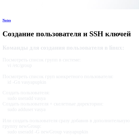
Notes
Создание пользователя и SSH ключей
Команды для создания пользователя в linux:
Посмотреть список групп в системе:
vi /etc/group
Посмотреть список груп конкретного пользователя:
id -Gn vasyapupkin
Создать пользователя:
sudo useradd vasya
Создать пользователя + скелетные директории:
sudo adduser vasya
Или создать пользователя сразу добавив в дополнительную
группу newGroup:
sudo useradd -G newGroup vasyapupkin