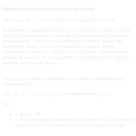
Копирование открытого ключа на сервер:
ssh-copy-id -i id_rsa.pub username@remote_host
Когда ранее созданный ключ
будет найден, тогда
id_rsa.pub
будет предложено ввести пароль учетной записи удаленного
пользователя. Утилита подключится к учетной записи на
удаленном хосте, используя указанный пароль. Затем
содержимое ключа
будет скопировано в
~/.ssh/id_rsa.pub
основной каталог
удаленной учетной записи в файл с
~/.ssh
именем
.
authorized_keys
После этого можно проверить как работает подключение с
этим ключом:
ssh -v -i ~/.ssh/id_rsa username@remote_host
Где:
-i identity_file
-v Prints debugging messages for ssh connection. The verbose
mode is useful when troubleshooting configuration issues.