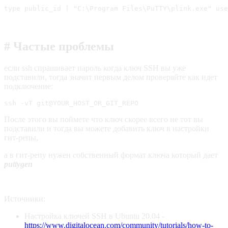
type public_id | "C:\Program Files\PuTTY\plink.exe" use
# Частые проблемы
если ssh спрашивает пароль когда ключ SSH вы уже
подставили, тогда значит первым делом проверяйте как идет
подключение:
ssh -vT git@YOUR_HOST_OR_GIT_REPO
После этого вы поймете что ключ скорее всего не тот вы
подставили и тогда вы можете добавить ключ в настройки
гит-репы,
а в гит-репу нужен собственный формат ключа который дает
puttygen
Источники:
Настройка ключей SSH в Ubuntu 20.04 -
https://www.digitalocean.com/community/tutorials/how-to-