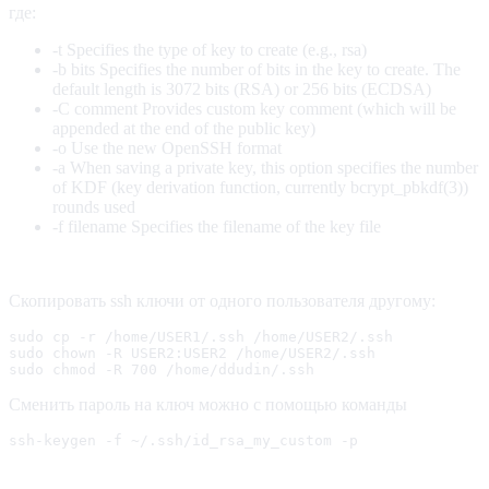
где:
-t Specifies the type of key to create (e.g., rsa)
-b bits Specifies the number of bits in the key to create. The
default length is 3072 bits (RSA) or 256 bits (ECDSA)
-C comment Provides custom key comment (which will be
appended at the end of the public key)
-o Use the new OpenSSH format
-a When saving a private key, this option specifies the number
of KDF (key derivation function, currently bcrypt_pbkdf(3))
rounds used
-f filename Specifies the filename of the key file
Скопировать ssh ключи от одного пользователя другому:
sudo cp -r /home/USER1/.ssh /home/USER2/.ssh

sudo chown -R USER2:USER2 /home/USER2/.ssh

sudo chmod -R 700 /home/ddudin/.ssh
Сменить пароль на ключ можно с помощью команды
ssh-keygen -f ~/.ssh/id_rsa_my_custom -p