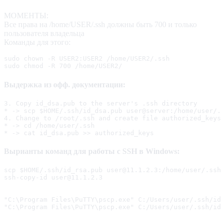
МОМЕНТЫ:
Все права на /home/USER/.ssh должны быть 700 и только
пользователя владельца
Команды для этого:
sudo chown -R USER2:USER2 /home/USER2/.ssh

sudo chmod -R 700 /home/USER2/
Выдержка из офф. документации:
3. Copy id_dsa.pub to the server's .ssh directory

* -> scp $HOME/.ssh/id_dsa.pub user@server:/home/user/.
4. Change to /root/.ssh and create file authorized_keys
* -> cd /home/user/.ssh

* -> cat id_dsa.pub >> authorized_keys
Вырианты команд для работы с SSH в Windows:
scp $HOME/.ssh/id_rsa.pub user@11.1.2.3:/home/user/.ssh

ssh-copy-id user@11.1.2.3

"C:\Program Files\PuTTY\pscp.exe" C:/Users/user/.ssh/id
"C:\Program Files\PuTTY\pscp.exe" C:/Users/user/.ssh/id