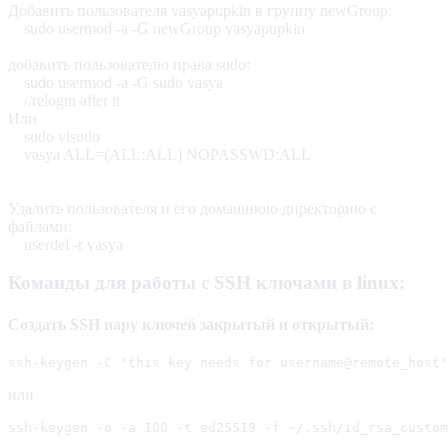
Добавить пользователя vasyapupkin в группу newGroup:
sudo usermod -a -G newGroup vasyapupkin
добавить пользователю права sudo:
sudo usermod -a -G sudo vasya
//relogin after it
Или
sudo visudo
vasya ALL=(ALL:ALL) NOPASSWD:ALL
Удалить пользователя и его домашнюю директорию с
файлами:
userdel -r vasya
Команды для работы с SSH ключами в linux:
Создать SSH пару ключей закрытый и открытый:
ssh-keygen -C "this key needs for username@remote_host"
или
ssh-keygen -o -a 100 -t ed25519 -f ~/.ssh/id_rsa_custom