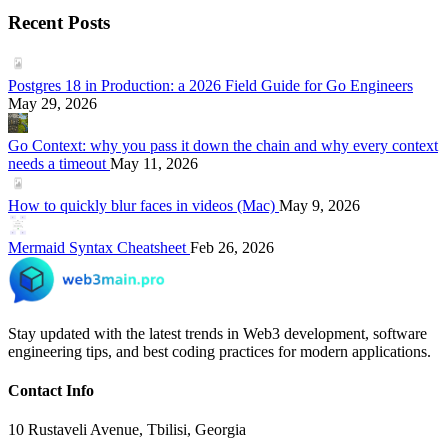
Recent Posts
Postgres 18 in Production: a 2026 Field Guide for Go Engineers
May 29, 2026
Go Context: why you pass it down the chain and why every context
needs a timeout
May 11, 2026
How to quickly blur faces in videos (Mac)
May 9, 2026
Mermaid Syntax Cheatsheet
Feb 26, 2026
Stay updated with the latest trends in Web3 development, software
engineering tips, and best coding practices for modern applications.
Contact Info
10 Rustaveli Avenue, Tbilisi, Georgia