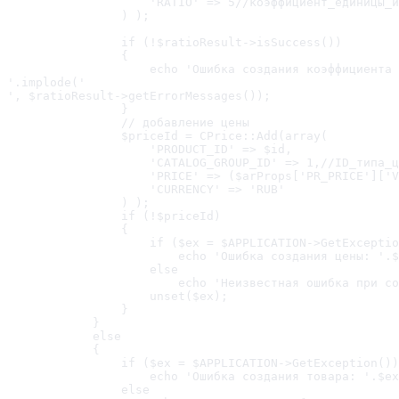
                    'RATIO' => 5//коэффициент_единицы_и
                ) );

                if (!$ratioResult->isSuccess())

                {

                    echo 'Ошибка создания коэффициента
'.implode('
', $ratioResult->getErrorMessages());

                }

                // добавление цены

                $priceId = CPrice::Add(array(

                    'PRODUCT_ID' => $id,

                    'CATALOG_GROUP_ID' => 1,//ID_типа_ц
                    'PRICE' => ($arProps['PR_PRICE']['V
                    'CURRENCY' => 'RUB'

                ) );

                if (!$priceId)

                {

                    if ($ex = $APPLICATION->GetExceptio
                        echo 'Ошибка создания цены: '.$
                    else

                        echo 'Неизвестная ошибка при со
                    unset($ex);

                }

            }

            else

            {

                if ($ex = $APPLICATION->GetException())

                    echo 'Ошибка создания товара: '.$ex
                else
