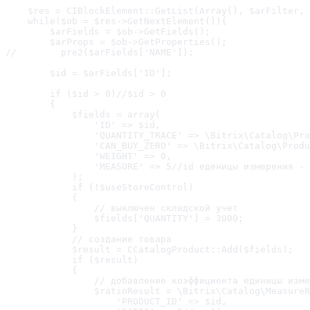
    $res = CIBlockElement::GetList(Array(), $arFilter, 
    while($ob = $res->GetNextElement()){

        $arFields = $ob->GetFields();

        $arProps = $ob->GetProperties();

//        pre2($arFields['NAME']);

        $id = $arFields['ID'];

        if ($id > 0)//$id > 0

        {

            $fields = array(

                'ID' => $id,

                'QUANTITY_TRACE' => \Bitrix\Catalog\Pro
                'CAN_BUY_ZERO' => \Bitrix\Catalog\Produ
                'WEIGHT' => 0,

                'MEASURE' => 5//id еденицы измерения - 
            );

            if (!$useStoreControl)

            {

                // выключен складской учет

                $fields['QUANTITY'] = 3000;

            }

            // создание товара

            $result = CCatalogProduct::Add($fields);

            if ($result)

            {

                // добавление коэффициента единицы изме
                $ratioResult = \Bitrix\Catalog\MeasureR
                    'PRODUCT_ID' => $id,
