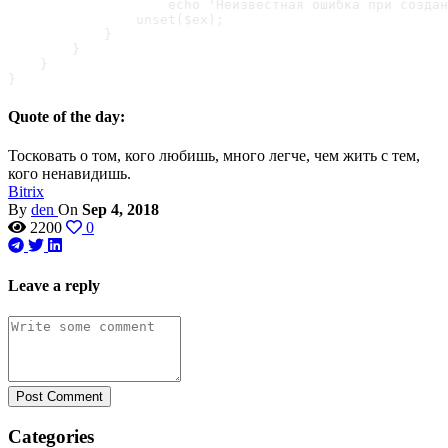
                    echo 'Неизвестная ошибка при создан
                unset($ex);

            }

        }

    }

}
Quote of the day:
Тосковать о том, кого любишь, много легче, чем жить с тем,
кого ненавидишь.
Bitrix
By
den
On
Sep 4, 2018
2200
0
Leave a reply
Post Comment
Categories