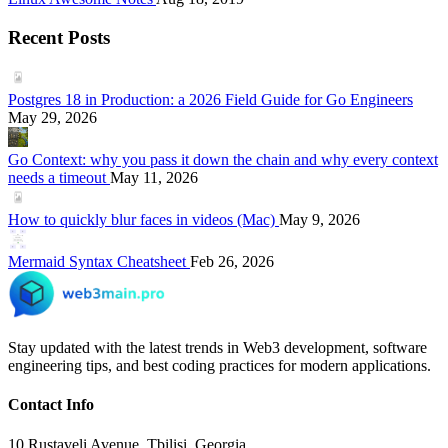
Recent Posts
Postgres 18 in Production: a 2026 Field Guide for Go Engineers
May 29, 2026
Go Context: why you pass it down the chain and why every context
needs a timeout
May 11, 2026
How to quickly blur faces in videos (Mac)
May 9, 2026
Mermaid Syntax Cheatsheet
Feb 26, 2026
Stay updated with the latest trends in Web3 development, software
engineering tips, and best coding practices for modern applications.
Contact Info
10 Rustaveli Avenue, Tbilisi, Georgia