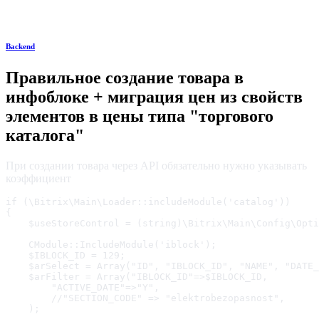
Backend
Правильное создание товара в
инфоблоке + миграция цен из свойств
элементов в цены типа "торгового
каталога"
При создании товара через API обязательно нужно указывать
коэффициент
if (\Bitrix\Main\Loader::includeModule('catalog'))

{

    $useStoreControl = (string)\Bitrix\Main\Config\Opti
    CModule::IncludeModule('iblock');

    $IBLOCK_ID = 129;

    $arSelect = Array("ID", "IBLOCK_ID", "NAME", "DATE_
    $arFilter = Array("IBLOCK_ID"=>$IBLOCK_ID,

        "ACTIVE_DATE"=>"Y",

        //"SECTION_CODE" => "elektrobezopasnost",

    );
