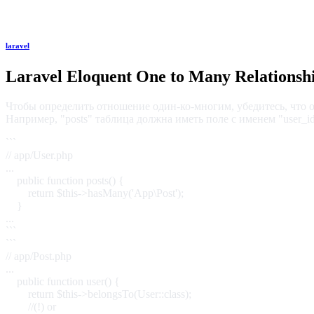
laravel
Laravel Eloquent One to Many Relationsh
Чтобы определить отношение один-ко-многим, убедитесь, что о
Например, "posts" таблица должна иметь поле с именем "user_id"
```
// app/User.php
...
public function posts() {
return $this->hasMany('App\Post');
}
...
```
```
// app/Post.php
...
public function user() {
return $this->belongsTo(User::class);
//(!) or