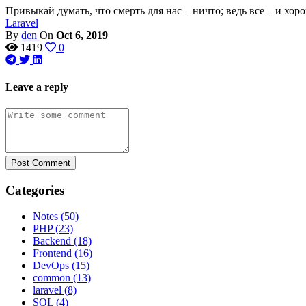
Привыкай думать, что смерть для нас – ничто; ведь все – и хо
Laravel
By
den
On
Oct 6, 2019
1419
0
Leave a reply
Post Comment
Categories
Notes
(50)
PHP
(23)
Backend
(18)
Frontend
(16)
DevOps
(15)
common
(13)
laravel
(8)
SQL
(4)