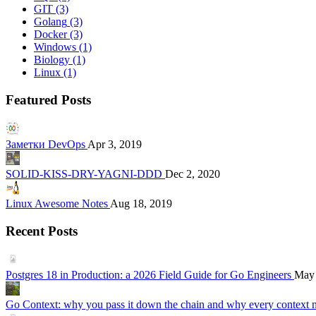
GIT
(3)
Golang
(3)
Docker
(3)
Windows
(1)
Biology
(1)
Linux
(1)
Featured Posts
Заметки DevOps
Apr 3, 2019
SOLID-KISS-DRY-YAGNI-DDD
Dec 2, 2020
Linux Awesome Notes
Aug 18, 2019
Recent Posts
Postgres 18 in Production: a 2026 Field Guide for Go Engineers
May 
Go Context: why you pass it down the chain and why every context 