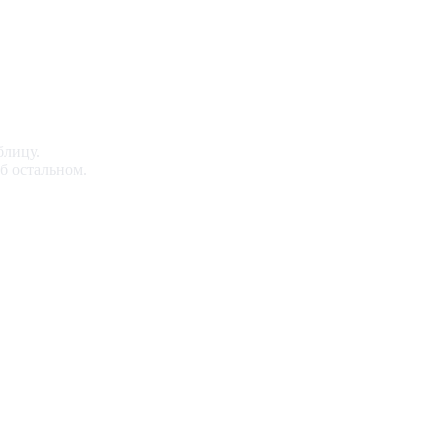
блицу.
об остальном.