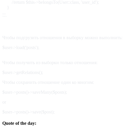
//return $this->belongsTo(User::class, 'user_id');
}
...
```
Чтобы подгрузить отношения в выборку можно выполнить:
$user->load('posts');
Чтобы получить из выборки только отношения:
$user->getRelations();
Чтобы сохранить отношение один ко многим:
$user->posts()->saveMany($posts);
or
$user->posts()->save($post);
Quote of the day: