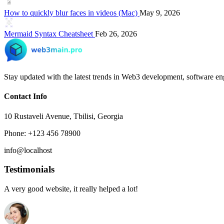
How to quickly blur faces in videos (Mac)
May 9, 2026
Mermaid Syntax Cheatsheet
Feb 26, 2026
Stay updated with the latest trends in Web3 development, software eng
Contact Info
10 Rustaveli Avenue, Tbilisi, Georgia
Phone: +123 456 78900
info@localhost
Testimonials
A very good website, it really helped a lot!