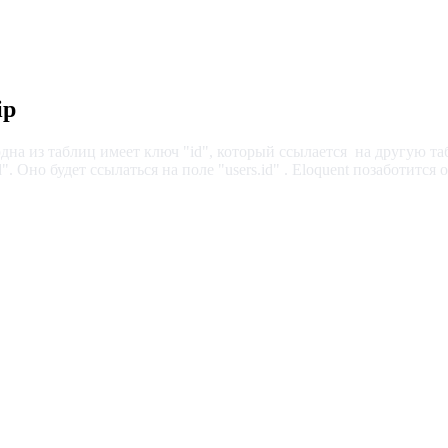
ip
дна из таблиц имеет ключ "id", который ссылается на другую та
. Оно будет ссылаться на поле "users.id" . Eloquent позаботится 