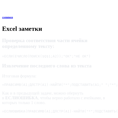
common
Excel заметки
Проверка соответствия части ячейки
определенному тексту:
=ЕСЛИ(ЕЧИСЛО(ПОИСК($Q$1;A2));"OK";"HE OK")
Извлечение последнего слова из текста
Итоговая формула:
=ПРАВСИМВ(A1;ДЛСТР(A1)-НАЙТИ("*";ПОДСТАВИТЬ(A1;" ";"*";
Как и в предыдущей задаче, можно обернуть
в
ЕСЛИОШИБКА
, чтобы верно работало с ячейками, в
которых только 1 слово.
=ЕСЛИОШИБКА(ПРАВСИМВ(A1;ДЛСТР(A1)-НАЙТИ("*";ПОДСТАВИТЬ(