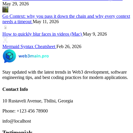
May 29, 2026
Go Context: why you pass it down the chain and why every context
needs a timeout
May 11, 2026
How to quickly blur faces in videos (Mac)
May 9, 2026
Mermaid Syntax Cheatsheet
Feb 26, 2026
Stay updated with the latest trends in Web3 development, software
engineering tips, and best coding practices for modern applications.
Contact Info
10 Rustaveli Avenue, Tbilisi, Georgia
Phone: +123 456 78900
info@localhost
Testimonials